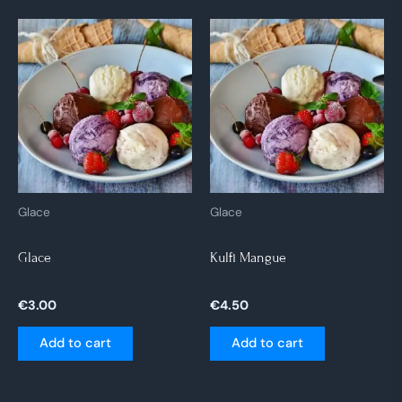
Glace
Glace
Glace
Kulfi Mangue
€
3.00
€
4.50
Add to cart
Add to cart