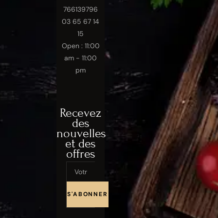
766139796
03 65 67 14
15
Open : 11:00
am - 11:00
pm
Recevez
des
nouvelles
et des
offres
Email
S'ABONNER