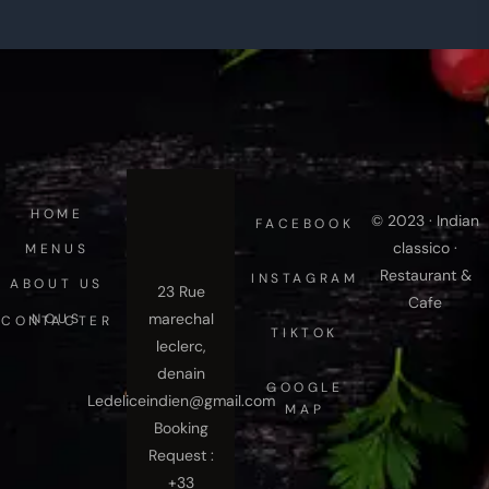
HOME
© 2023 · Indian
FACEBOOK
classico ·
MENUS
Restaurant &
INSTAGRAM
ABOUT US
23 Rue
Cafe
marechal
NOUS CONTACTER
TIKTOK
leclerc,
denain
GOOGLE
Ledeliceindien@gmail.com
MAP
Booking
Request :
+33