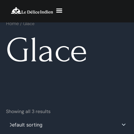
Skip
to
content
Home
/ Glace
Glace
Showing all 3 results