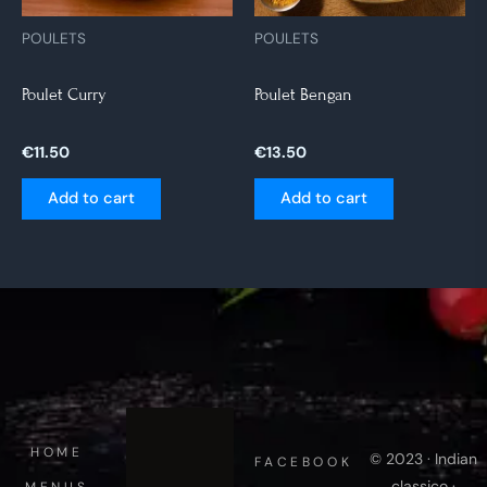
POULETS
POULETS
Poulet Curry
Poulet Bengan
€
11.50
€
13.50
Add to cart
Add to cart
HOME
© 2023 · Indian
FACEBOOK
classico ·