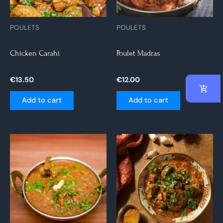
POULETS
POULETS
Chicken Carahi
Poulet Madras
€
13.50
€
12.00
Add to cart
Add to cart