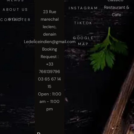
MENUS
Restaurant &
INSTAGRAM
ABOUT US
23 Rue
Cafe
marechal
NOUS CONTACTER
TIKTOK
leclerc,
denain
GOOGLE
Ledeliceindien@gmail.com
MAP
Booking
Request :
+33
766139796
03 65 67 14
15
Open : 11:00
am - 11:00
pm