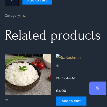
Add to cart
riz
Category:
Related products
riz
Riz Kashmiri
€
4.00
riz
Add to cart