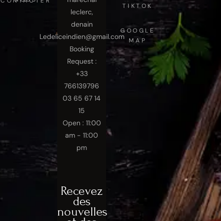
NOUS CONTACTER
TIKTOK
leclerc,
denain
GOOGLE
Ledeliceindien@gmail.com
MAP
Booking
Request :
+33
766139796
03 65 67 14
15
Open : 11:00
am - 11:00
pm
Recevez
des
nouvelles