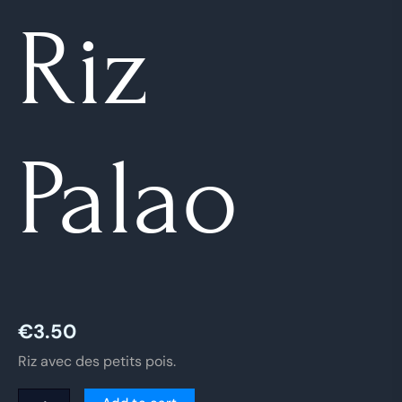
Riz
Palao
€
3.50
Riz avec des petits pois.