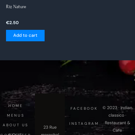
Riz Nature
€
2.50
Add to cart
HOME
© 2023 · Indian
FACEBOOK
classico ·
MENUS
Restaurant &
INSTAGRAM
ABOUT US
23 Rue
Cafe
marechal