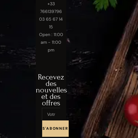
+33
766139796
03 65 67 14
15
Open : 11:00
am - 11:00
pm
Recevez
des
nouvelles
et des
offres
Email
S'ABONNER