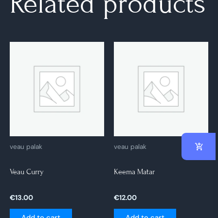
Related products
veau palak
veau palak
Veau Curry
Keema Matar
€
13.00
€
12.00
Add to cart
Add to cart