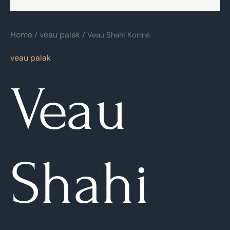
Home
veau palak
/
/ Veau Shahi Korma
veau palak
Veau
Shahi