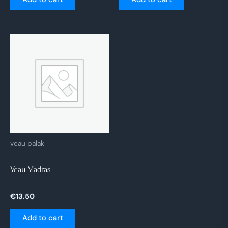
veau palak
Veau Madras
€
13.50
Add to cart