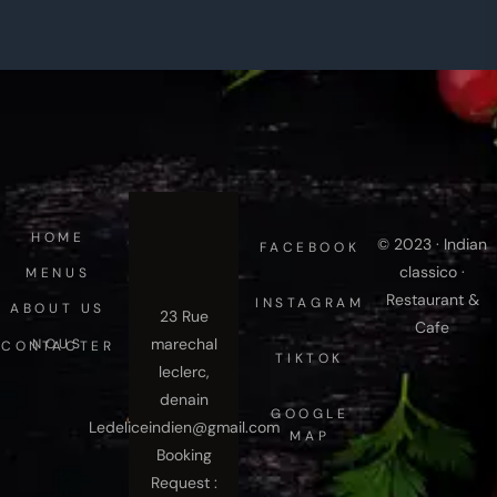
HOME
© 2023 · Indian
FACEBOOK
classico ·
MENUS
Restaurant &
INSTAGRAM
ABOUT US
23 Rue
Cafe
marechal
NOUS CONTACTER
TIKTOK
leclerc,
denain
GOOGLE
Ledeliceindien@gmail.com
MAP
Booking
Request :