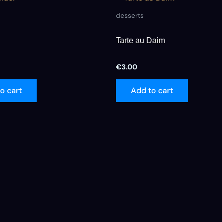
desserts
Tarte au Daim
€
3.00
o cart
Add to cart