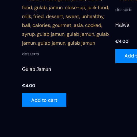
desserts
Halwa
€
4.00
desserts
Add t
Gulab Jamun
€
4.00
Add to cart