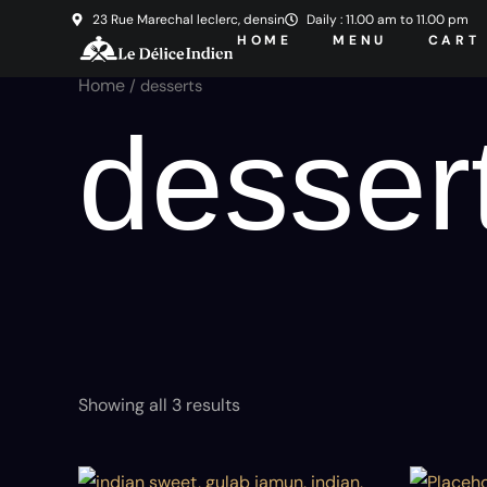
Skip
23 Rue Marechal leclerc, densin
Daily : 11.00 am to 11.00 pm
HOME
MENU
CART
to
content
Home
/ desserts
desser
Showing all 3 results